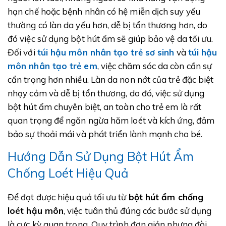
hạn chế hoặc bệnh nhân có hệ miễn dịch suy yếu
thường có làn da yếu hơn, dễ bị tổn thương hơn, do
đó việc sử dụng bột hút ẩm sẽ giúp bảo vệ da tối ưu.
Đối với
túi hậu môn nhân tạo trẻ sơ sinh
và
túi hậu
môn nhân tạo trẻ em
, việc chăm sóc da còn cần sự
cẩn trọng hơn nhiều. Làn da non nớt của trẻ đặc biệt
nhạy cảm và dễ bị tổn thương, do đó, việc sử dụng
bột hút ẩm chuyên biệt, an toàn cho trẻ em là rất
quan trọng để ngăn ngừa hăm loét và kích ứng, đảm
bảo sự thoải mái và phát triển lành mạnh cho bé.
Hướng Dẫn Sử Dụng Bột Hút Ẩm
Chống Loét Hiệu Quả
Để đạt được hiệu quả tối ưu từ
bột hút ẩm chống
loét hậu môn
, việc tuân thủ đúng các bước sử dụng
là cực kỳ quan trọng. Quy trình đơn giản nhưng đòi