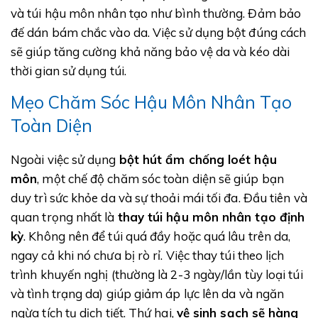
và túi hậu môn nhân tạo như bình thường. Đảm bảo
đế dán bám chắc vào da. Việc sử dụng bột đúng cách
sẽ giúp tăng cường khả năng bảo vệ da và kéo dài
thời gian sử dụng túi.
Mẹo Chăm Sóc Hậu Môn Nhân Tạo
Toàn Diện
Ngoài việc sử dụng
bột hút ẩm chống loét hậu
môn
, một chế độ chăm sóc toàn diện sẽ giúp bạn
duy trì sức khỏe da và sự thoải mái tối đa. Đầu tiên và
quan trọng nhất là
thay túi hậu môn nhân tạo định
kỳ
. Không nên để túi quá đầy hoặc quá lâu trên da,
ngay cả khi nó chưa bị rò rỉ. Việc thay túi theo lịch
trình khuyến nghị (thường là 2-3 ngày/lần tùy loại túi
và tình trạng da) giúp giảm áp lực lên da và ngăn
ngừa tích tụ dịch tiết. Thứ hai,
vệ sinh sạch sẽ hàng