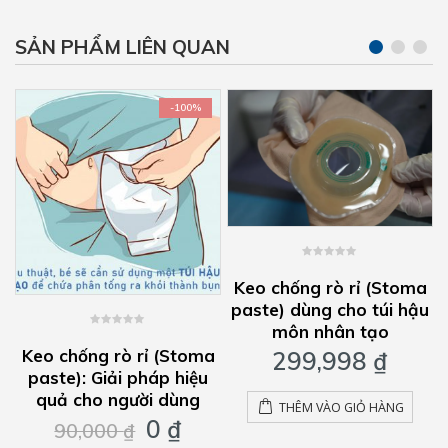
SẢN PHẨM LIÊN QUAN
-100%
0
out
a
Keo chống rò rỉ (Stoma
of
5
paste) dùng cho túi hậu
môn nhân tạo
0
out
á
Keo chống rò rỉ (Stoma
299,998
₫
of
5
paste): Giải pháp hiệu
ện
quả cho người dùng
THÊM VÀO GIỎ HÀNG
Giá
Giá
0
₫
0 ₫.
90,000
₫