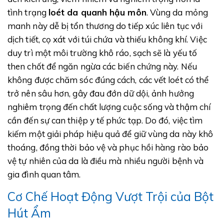
tình trạng
loét da quanh hậu môn
. Vùng da mỏng
manh này dễ bị tổn thương do tiếp xúc liên tục với
dịch tiết, cọ xát với túi chứa và thiếu không khí. Việc
duy trì một môi trường khô ráo, sạch sẽ là yếu tố
then chốt để ngăn ngừa các biến chứng này. Nếu
không được chăm sóc đúng cách, các vết loét có thể
trở nên sâu hơn, gây đau đớn dữ dội, ảnh hưởng
nghiêm trọng đến chất lượng cuộc sống và thậm chí
cần đến sự can thiệp y tế phức tạp. Do đó, việc tìm
kiếm một giải pháp hiệu quả để giữ vùng da này khô
thoáng, đồng thời bảo vệ và phục hồi hàng rào bảo
vệ tự nhiên của da là điều mà nhiều người bệnh và
gia đình quan tâm.
Cơ Chế Hoạt Động Vượt Trội của Bột
Hút Ẩm