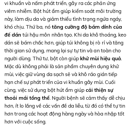
vi khuẩn và nấm phát triển, gây ra các phản ứng
viêm nhiễm. Bột hút ẩm giúp kiểm soát môi trường
này, làm dịu da và giảm thiểu tình trạng ngứa ngáy,
khó chịu. Thứ ba, nó
tăng cường độ bám dính của
đế dán
túi hậu môn nhân tạo. Khi da khô thoáng, keo
dán sẽ bám chắc hơn, giúp túi không bị rò rỉ và tăng
thời gian sử dụng, mang lại sự tự tin và an toàn cho
người dùng. Thứ tư, bột còn giúp
khử mùi hiệu quả
.
Mặc dù không phải là sản phẩm chuyên dụng khử
mùi, việc giữ vùng da sạch sẽ và khô ráo gián tiếp
hạn chế sự phát triển của vi khuẩn gây mùi. Cuối
cùng, việc sử dụng bột hút ẩm giúp
cải thiện sự
thoải mái tổng thể
. Người bệnh sẽ cảm thấy dễ chịu
hơn, ít lo lắng về các vấn đề da liễu, từ đó có thể tự tin
hơn trong các hoạt động hàng ngày và hòa nhập tốt
hơn với cuộc sống.