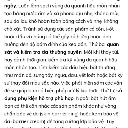
ngày
. Luôn làm sạch vùng da quanh hậu môn nhân
tạo bằng nước ấm và xà phòng dịu nhẹ, không mùi,
sau đó lau khô hoàn toàn bằng cách vỗ nhẹ, không
chà xát. Tránh sử dụng các sản phẩm có cồn, i-ốt
hoặc dầu vì chúng có thể gây kích ứng hoặc ảnh
hưởng đến độ bám dính của keo dán. Thứ ba,
quan
sát và kiểm tra da thường xuyên
. Mỗi khi thay túi,
hãy dành thời gian kiểm tra kỹ vùng da quanh hậu
môn nhân tạo. Tìm kiếm các dấu hiệu bất thường
như mẩn đỏ, sưng tấy, ngứa, đau, vết loét hoặc bất kỳ
sự thay đổi màu sắc nào. Việc phát hiện sớm các vấn
đề sẽ giúp bạn có biện pháp xử lý kịp thời. Thứ tư,
sử
dụng phụ kiện hỗ trợ phù hợp
. Ngoài bột hút ẩm,
bạn có thể cân nhắc các sản phẩm khác như vòng
chắn bảo vệ da (skin barrier ring) hoặc kem bảo vệ
da (barrier cream) để tăng cường lớp bảo vệ. Tuy