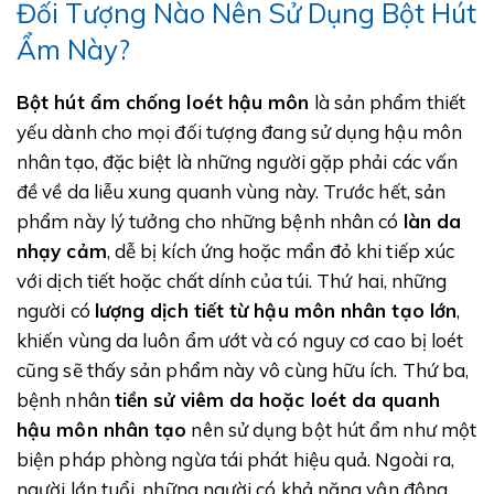
Đối Tượng Nào Nên Sử Dụng Bột Hút
Ẩm Này?
Bột hút ẩm chống loét hậu môn
là sản phẩm thiết
yếu dành cho mọi đối tượng đang sử dụng hậu môn
nhân tạo, đặc biệt là những người gặp phải các vấn
đề về da liễu xung quanh vùng này. Trước hết, sản
phẩm này lý tưởng cho những bệnh nhân có
làn da
nhạy cảm
, dễ bị kích ứng hoặc mẩn đỏ khi tiếp xúc
với dịch tiết hoặc chất dính của túi. Thứ hai, những
người có
lượng dịch tiết từ hậu môn nhân tạo lớn
,
khiến vùng da luôn ẩm ướt và có nguy cơ cao bị loét
cũng sẽ thấy sản phẩm này vô cùng hữu ích. Thứ ba,
bệnh nhân
tiền sử viêm da hoặc loét da quanh
hậu môn nhân tạo
nên sử dụng bột hút ẩm như một
biện pháp phòng ngừa tái phát hiệu quả. Ngoài ra,
người lớn tuổi, những người có khả năng vận động