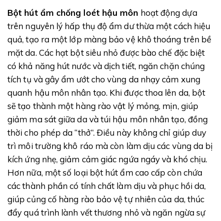
Bột hút ẩm chống loét hậu môn
hoạt động dựa
trên nguyên lý hấp thụ độ ẩm dư thừa một cách hiệu
quả, tạo ra một lớp màng bảo vệ khô thoáng trên bề
mặt da. Các hạt bột siêu nhỏ được bào chế đặc biệt
có khả năng hút nước và dịch tiết, ngăn chặn chúng
tích tụ và gây ẩm ướt cho vùng da nhạy cảm xung
quanh hậu môn nhân tạo. Khi được thoa lên da, bột
sẽ tạo thành một hàng rào vật lý mỏng, mịn, giúp
giảm ma sát giữa da và túi hậu môn nhân tạo, đồng
thời cho phép da “thở”. Điều này không chỉ giúp duy
trì môi trường khô ráo mà còn làm dịu các vùng da bị
kích ứng nhẹ, giảm cảm giác ngứa ngáy và khó chịu.
Hơn nữa, một số loại bột hút ẩm cao cấp còn chứa
các thành phần có tính chất làm dịu và phục hồi da,
giúp củng cố hàng rào bảo vệ tự nhiên của da, thúc
đẩy quá trình lành vết thương nhỏ và ngăn ngừa sự