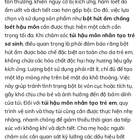
tổn thương, khiến nguy cơ bị kích ứng, hăm loét do
ẩm ướt và dịch tiết cao hơn gấp bội. Do đó, việc lựa
chọn và sử dụng sản phẩm như
bột hút ẩm chống
loét hậu môn
cần được thực hiện một cách cẩn
trọng tối đa. Khi chăm sóc
túi hậu môn nhân tạo trẻ
sơ sinh
, điều quan trọng là phải đảm bảo rằng bột
hút ẩm được bào chế đặc biệt an toàn cho da trẻ em,
không chứa các hóa chất độc hại hay hương liệu gây
kích ứng. Lượng bột sử dụng phải rất ít, chỉ đủ để tạo
một lớp mỏng nhẹ trên bề mặt da khô thoáng. Việc
này giúp tránh tình trạng bột bị vón cục hoặc tích tụ,
gây khó chịu cho bé và ảnh hưởng đến độ bám dính
của túi. Đối với
túi hậu môn nhân tạo trẻ em
, quy
trình vệ sinh và thay túi cũng cần được thực hiện nhẹ
nhàng, nhanh chóng để giảm thiểu thời gian da tiếp
xúc với không khí và dịch tiết. Cha mẹ hoặc người
chăm sóc cần quan sát kỹ lưỡng các dấu hiệu bất