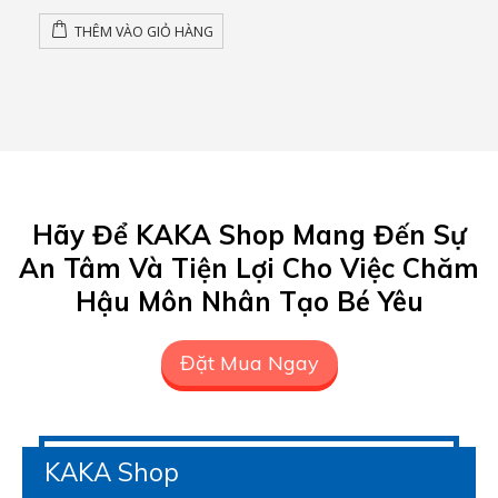
gốc
hiện
.
là:
tại
THÊM VÀO GIỎ HÀNG
90,000 ₫.
là:
0 ₫.
Hãy Để KAKA Shop Mang Đến Sự
An Tâm Và Tiện Lợi Cho Việc Chăm
Hậu Môn Nhân Tạo Bé Yêu
Đặt Mua Ngay
KAKA Shop