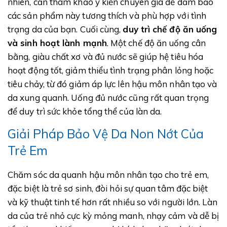
nhiên, cần tham khảo ý kiến chuyên gia để đảm bảo
các sản phẩm này tương thích và phù hợp với tình
trạng da của bạn. Cuối cùng,
duy trì chế độ ăn uống
và sinh hoạt lành mạnh
. Một chế độ ăn uống cân
bằng, giàu chất xơ và đủ nước sẽ giúp hệ tiêu hóa
hoạt động tốt, giảm thiểu tình trạng phân lỏng hoặc
tiêu chảy, từ đó giảm áp lực lên hậu môn nhân tạo và
da xung quanh. Uống đủ nước cũng rất quan trọng
để duy trì sức khỏe tổng thể của làn da.
Giải Pháp Bảo Vệ Da Non Nớt Của
Trẻ Em
Chăm sóc da quanh hậu môn nhân tạo cho trẻ em,
đặc biệt là trẻ sơ sinh, đòi hỏi sự quan tâm đặc biệt
và kỹ thuật tinh tế hơn rất nhiều so với người lớn. Làn
da của trẻ nhỏ cực kỳ mỏng manh, nhạy cảm và dễ bị