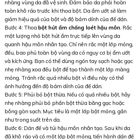
nhàng vùng da đã vệ sinh. Đảm bảo da phải hoàn
toàn khô ráo trước khi thoa bột. Da ẩm ướt sẽ làm
giảm hiệu quả của bột và độ bám dính của đế dán.
Bước 4: Thoa
bột hút ẩm chống loét hậu môn
. Rắc
một lượng nhỏ bột hút ẩm trực tiếp lên vùng da
quanh hậu môn nhân tạo. Chỉ nên rắc một lớp mỏng,
đều, bao phủ toàn bộ vùng da có nguy cơ bị ẩm ướt
và kích ứng. Bạn có thể dùng ngón tay sạch hoặc gạc
nhẹ nhàng xoa đều bột để tạo thành một lớp màng
mỏng. Tránh rắc quá nhiều bột vì điều này có thể
ảnh hưởng đến độ bám dính của đế dán.
Bước 5: Phủi bỏ bột thừa. Nếu có quá nhiều bột, hãy
nhẹ nhàng phủi bỏ phần bột thừa bằng gạc hoặc
bông gòn sạch. Mục tiêu là một lớp bột mỏng, gần
như trong suốt trên da.
Bước 6: Dán đế và túi hậu môn nhân tạo. Sau khi da
đã khô ráo và có một lớp bột mỏng, tiến hành dán đế