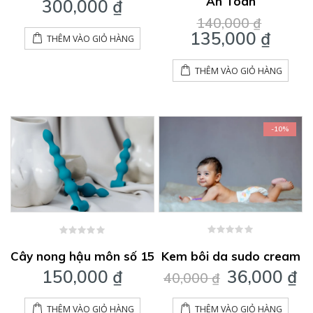
An Toàn
300,000
₫
Giá
140,000
₫
gốc
Giá
135,000
₫
THÊM VÀO GIỎ HÀNG
là:
hiện
140,0
tại
THÊM VÀO GIỎ HÀNG
là:
135,0
-10%
0
0
out
out
Kem bôi da sudo cream
Cây nong hậu môn số 15
of
of
Giá
G
36,000
₫
5
150,000
₫
5
40,000
₫
gốc
h
là:
tạ
THÊM VÀO GIỎ HÀNG
THÊM VÀO GIỎ HÀNG