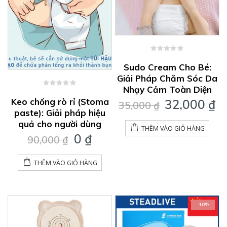
0
out
Sudo Cream Cho Bé:
of
Giải Pháp Chăm Sóc Da
5
Nhạy Cảm Toàn Diện
0
out
Keo chống rò rỉ (Stoma
Giá
G
32,000
₫
35,000
₫
of
paste): Giải pháp hiệu
gốc
h
5
quả cho người dùng
là:
tạ
THÊM VÀO GIỎ HÀNG
Giá
Giá
0
₫
35,000 ₫.
là
90,000
₫
gốc
hiện
3
là:
tại
THÊM VÀO GIỎ HÀNG
90,000 ₫.
là:
0 ₫.
-10%