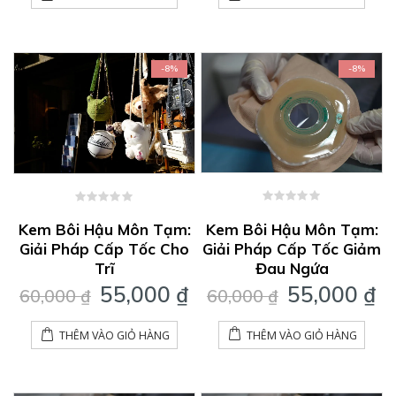
40,000 ₫.
là
3
-8%
-8%
0
0
out
out
Kem Bôi Hậu Môn Tạm:
Kem Bôi Hậu Môn Tạm:
of
of
Giải Pháp Cấp Tốc Giảm
Giải Pháp Cấp Tốc Cho
5
5
Đau Ngứa
Trĩ
Giá
G
Giá
Giá
55,000
₫
55,000
₫
60,000
₫
60,000
₫
gốc
h
gốc
hiện
là:
tạ
là:
tại
THÊM VÀO GIỎ HÀNG
THÊM VÀO GIỎ HÀNG
60,000 ₫.
là
60,000 ₫.
là:
5
55,000 ₫.