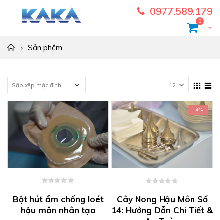
0977.589.179
0
Sản phẩm
-4%
0
0
out
out
Bột hút ẩm chống loét
Cây Nong Hậu Môn Số
of
of
hậu môn nhân tạo
14: Hướng Dẫn Chi Tiết &
5
5