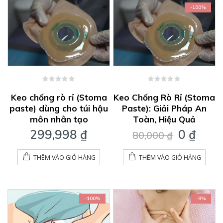
-100%
0
0
out
out
Keo chống rò rỉ (Stoma
Keo Chống Rò Rỉ (Stoma
of
of
paste) dùng cho túi hậu
Paste): Giải Pháp An
5
5
môn nhân tạo
Toàn, Hiệu Quả
Giá
Giá
299,998
₫
0
₫
80,000
₫
gốc
hiện
là:
tại
THÊM VÀO GIỎ HÀNG
THÊM VÀO GIỎ HÀNG
80,000 
là:
0 ₫.
-100%
-9%