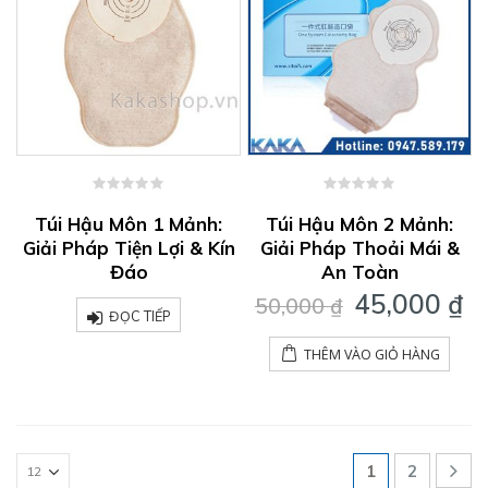
0
0
out
out
Túi Hậu Môn 1 Mảnh:
Túi Hậu Môn 2 Mảnh:
of
of
Giải Pháp Tiện Lợi & Kín
Giải Pháp Thoải Mái &
5
5
Đáo
An Toàn
Giá
G
45,000
₫
50,000
₫
ĐỌC TIẾP
gốc
h
là:
tạ
THÊM VÀO GIỎ HÀNG
50,000 ₫.
là
4
1
2