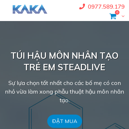
0977.589.179
0
TÚI HẬU MÔN NHÂN TẠO
TRẺ EM STEADLIVE
Sự lựa chọn tốt nhất cho các bố mẹ có con
nhỏ vừa làm xong phẫu thuật hậu môn nhân
tạo.
ĐẶT MUA