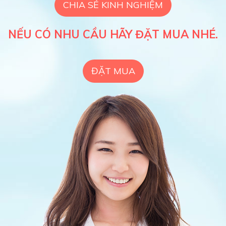
CHIA SẺ KINH NGHIỆM
NẾU CÓ NHU CẦU HÃY ĐẶT MUA NHÉ.
ĐẶT MUA