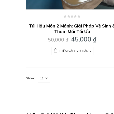
0
out
Túi Hậu Môn 2 Mảnh: Giải Pháp Vệ Sinh 
of
Thoải Mái Tối Ưu
5
Giá
Giá
45,000
₫
50,000
₫
gốc
hiện
là:
tại
THÊM VÀO GIỎ HÀNG
50,000 ₫.
là:
45,00
Show: