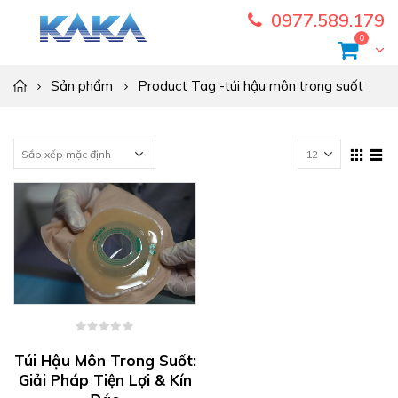
0977.589.179
0
Sản phẩm
Product Tag -
túi hậu môn trong suốt
0
out
Túi Hậu Môn Trong Suốt:
of
Giải Pháp Tiện Lợi & Kín
5