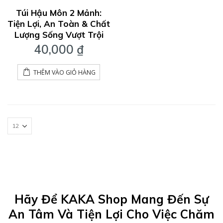
0
out
Túi Hậu Môn 2 Mảnh:
of
Tiện Lợi, An Toàn & Chất
5
Lượng Sống Vượt Trội
40,000
₫
THÊM VÀO GIỎ HÀNG
Hãy Để KAKA Shop Mang Đến Sự
An Tâm Và Tiện Lợi Cho Việc Chăm