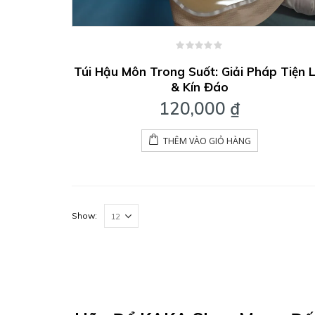
0
out
Túi Hậu Môn Trong Suốt: Giải Pháp Tiện L
of
& Kín Đáo
5
120,000
₫
THÊM VÀO GIỎ HÀNG
Show: