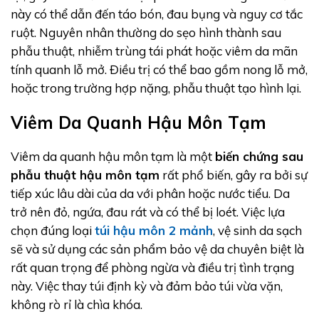
này có thể dẫn đến táo bón, đau bụng và nguy cơ tắc
ruột. Nguyên nhân thường do sẹo hình thành sau
phẫu thuật, nhiễm trùng tái phát hoặc viêm da mãn
tính quanh lỗ mở. Điều trị có thể bao gồm nong lỗ mở,
hoặc trong trường hợp nặng, phẫu thuật tạo hình lại.
Viêm Da Quanh Hậu Môn Tạm
Viêm da quanh hậu môn tạm là một
biến chứng sau
phẫu thuật hậu môn tạm
rất phổ biến, gây ra bởi sự
tiếp xúc lâu dài của da với phân hoặc nước tiểu. Da
trở nên đỏ, ngứa, đau rát và có thể bị loét. Việc lựa
chọn đúng loại
túi hậu môn 2 mảnh
, vệ sinh da sạch
sẽ và sử dụng các sản phẩm bảo vệ da chuyên biệt là
rất quan trọng để phòng ngừa và điều trị tình trạng
này. Việc thay túi định kỳ và đảm bảo túi vừa vặn,
không rò rỉ là chìa khóa.