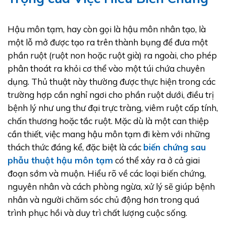
Hậu môn tạm, hay còn gọi là hậu môn nhân tạo, là
một lỗ mở được tạo ra trên thành bụng để đưa một
phần ruột (ruột non hoặc ruột già) ra ngoài, cho phép
phân thoát ra khỏi cơ thể vào một túi chứa chuyên
dụng. Thủ thuật này thường được thực hiện trong các
trường hợp cần nghỉ ngơi cho phần ruột dưới, điều trị
bệnh lý như ung thư đại trực tràng, viêm ruột cấp tính,
chấn thương hoặc tắc ruột. Mặc dù là một can thiệp
cần thiết, việc mang hậu môn tạm đi kèm với những
thách thức đáng kể, đặc biệt là các
biến chứng sau
phẫu thuật hậu môn tạm
có thể xảy ra ở cả giai
đoạn sớm và muộn. Hiểu rõ về các loại biến chứng,
nguyên nhân và cách phòng ngừa, xử lý sẽ giúp bệnh
nhân và người chăm sóc chủ động hơn trong quá
trình phục hồi và duy trì chất lượng cuộc sống.