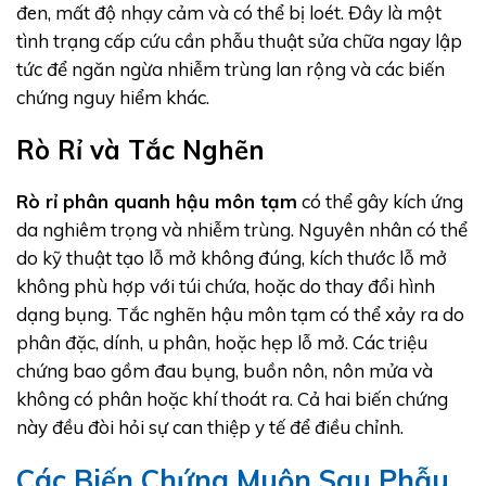
đen, mất độ nhạy cảm và có thể bị loét. Đây là một
tình trạng cấp cứu cần phẫu thuật sửa chữa ngay lập
tức để ngăn ngừa nhiễm trùng lan rộng và các biến
chứng nguy hiểm khác.
Rò Rỉ và Tắc Nghẽn
Rò rỉ phân quanh hậu môn tạm
có thể gây kích ứng
da nghiêm trọng và nhiễm trùng. Nguyên nhân có thể
do kỹ thuật tạo lỗ mở không đúng, kích thước lỗ mở
không phù hợp với túi chứa, hoặc do thay đổi hình
dạng bụng. Tắc nghẽn hậu môn tạm có thể xảy ra do
phân đặc, dính, u phân, hoặc hẹp lỗ mở. Các triệu
chứng bao gồm đau bụng, buồn nôn, nôn mửa và
không có phân hoặc khí thoát ra. Cả hai biến chứng
này đều đòi hỏi sự can thiệp y tế để điều chỉnh.
Các Biến Chứng Muộn Sau Phẫu