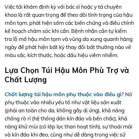
Việc tái khám định kỳ với bác sĩ hoặc y tá chuyên
khoa là rất quan trọng để theo dõi tình trạng của hậu
môn tạm, phát hiện sớm các biến chứng và điều chỉnh
kế hoạch chăm sóc khi cần. Bệnh nhân cần tự kiểm
tra lỗ mở hậu môn tạm và vùng da xung quanh hàng
ngày để phát hiện bất kỳ thay đổi bất thường nào về
màu sắc, kích thước, hoặc dấu hiệu viêm nhiễm.
Lựa Chọn Túi Hậu Môn Phù Trợ và
Chất Lượng
Chất lượng túi hậu môn phụ thuộc vào điều gì
? Nó
phụ thuộc vào nhiều yếu tố như vật liệu sản xuất
(phải an toàn cho da, không gây dị ứng), khả năng
chống rò rỉ (hệ thống dán kín đáo và bền chắc), khả
năng khử mùi (có lớp lọc than hoạt tính), sự thoải mái
và kín đáo khi đeo, cũng như dễ dàng trong việc sử